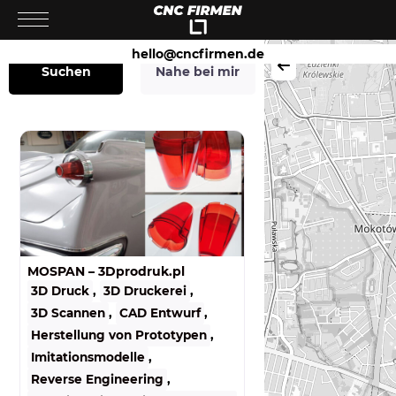
hello@cncfirmen.de
Nahe bei mir
Suchen
MOSPAN – 3Dprodruk.pl
3D Druck
,
3D Druckerei
,
3D Scannen
,
CAD Entwurf
,
Herstellung von Prototypen
,
Imitationsmodelle
,
Reverse Engineering
,